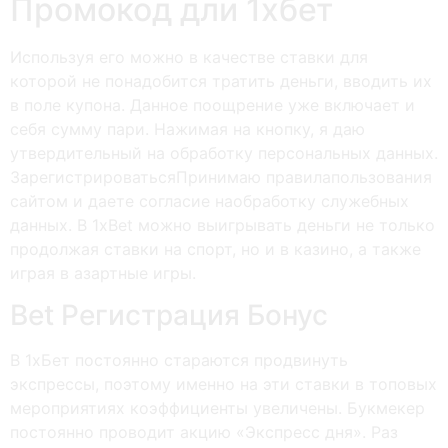
Промокод дли 1хбет
Используя его можно в качестве ставки для
которой не понадобится тратить деньги, вводить их
в поле купона. Данное поощрение уже включает и
себя сумму пари. Нажимая на кнопку, я даю
утвердительный на обработку персональных данных.
ЗарегистрироватьсяПринимаю правилапользования
сайтом и даете согласие наобработку служебных
данных. В 1xBet можно выигрывать деньги не только
продолжая ставки на спорт, но и в казино, а также
играя в азартные игры.
Bet Регистрация Бонус
В 1хБет постоянно стараются продвинуть
экспрессы, поэтому именно на эти ставки в топовых
мероприятиях коэффициенты увеличены. Букмекер
постоянно проводит акцию «Экспресс дня». Раз