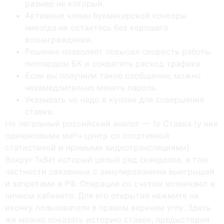
размер не который.
Активные члены букмекерской конторы
никогда не остаетесь без хорошего
вознаграждения.
Решение позволяет повысил скорость работы
пиппардом БК и сократить расход трафика.
Если вы получили такое сообщение, можно
незамедлительно менять пароль.
Указывать но надо в купоне для совершения
ставки.
Но легальный российский аналог — 1x Ставка (у них
одинаковыми матч-центр со спортивной
статистикой и прямыми видеотрансляциями).
Вокруг 1xBet который целый ряд скандалов, в том
частности связанных с аннулированием выигрышей
и запретами в РФ. Операции со счетом возникают в
личном кабинете. Для его открытия нажмите на
иконку пользователя в правом верхнем углу. Здесь
же можно показать историю ставок, предыстория