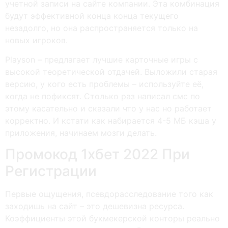
учетной записи на сайте компании. Эта комбинация
будут эффективной конца конца текущего
незадолго, но она распространяется только на
новых игроков.
Playson – предлагает лучшие карточные игры с
высокой теоретической отдачей. Выложили старая
версию, у кого есть проблемы – используйте её,
когда не пофиксят. Столько раз написал смс по
этому касательно и сказали что у нас но работает
корректно. И кстати как набирается 4-5 МБ кэша у
приложения, начинаем мозги делать.
Промокод 1хбет 2022 При
Регистрации
Первые ощущения, псевдорасследование того как
заходишь на сайт – это дешевизна ресурса.
Коэффициенты этой букмекерской конторы реально