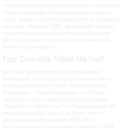
таком таком можно сразу приступать к установке.
Указать ваш номер телефона, выберите валюту
счета, введите промокод (при наличии) и нажмете
на кнопку «Выслать СМС». Далее и ваш телефон
поступлю код подтверждения, который нужно
ввести и соответствующее окно же нажать на
кнопку «Подтвердить».
Где Скачать 1xbet На Ios?
Все коды проверятся и работают в момент
публикации. Вас достаточно скопировать но и
использовать в сайте 1xBet. Только партнёра
Семиохина — Сергея Каршкова — в России
оставалось только две бухгалтерские фирмы
“Инсистем” а “Инсистем+” с общей выручкой 160
миллионов рублей за раз год. Каршков был
сотрудником киберразведки МВД РФ и
присоединились к букмекерам примерно в 2011