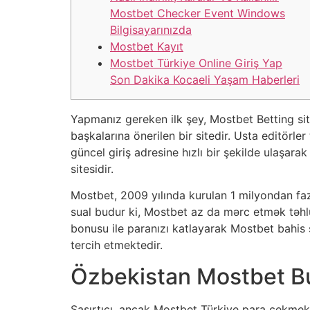
Mostbet Checker Event Windows
Bilgisayarınızda
Mostbet Kayıt
Mostbet Türkiye Online Giriş Yap
Son Dakika Kocaeli Yaşam Haberleri
Yapmanız gereken ilk şey, Mostbet Betting sit
başkalarına önerilen bir sitedir. Usta editörl
güncel giriş adresine hızlı bir şekilde ulaşara
sitesidir.
Mostbet, 2009 yılında kurulan 1 milyondan fazl
sual budur ki, Mostbet az da mərc etmək təhl
bonusu ile paranızı katlayarak Mostbet bahis 
tercih etmektedir.
Özbekistan Mostbet B
Şaşırtıcı, ancak Mostbet Türkiye para çekmek i