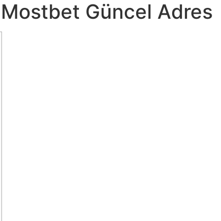
 Mostbet Güncel Adres