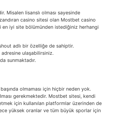
ir. Misalen lisanslı olması sayesinde
azandıran casino sitesi olan Mostbet casino
ki en iyi site bölümünden istediğiniz herhangi
out adlı bir özelliğe de sahiptir.
adresine ulaşabilirsiniz.
 da sunmaktadır.
in başında olmaması için hiçbir neden yok.
ılması gerekmektedir. Mostbet sitesi, kendi
letmek için kullanılan platformlar üzerinden de
rece yüksek oranlar ve tüm büyük sporlar için