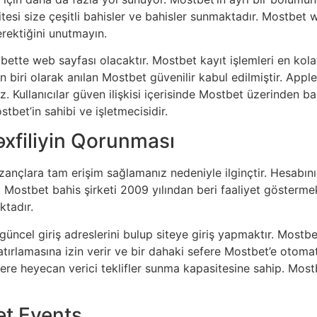
itesi size çeşitli bahisler ve bahisler sunmaktadır. Mostbet 
rektiğini unutmayın.
tte web sayfası olacaktır. Mostbet kayıt işlemleri en kolay 
en biri olarak anılan Mostbet güvenilir kabul edilmiştir. A
z. Kullanıcılar güven ilişkisi içerisinde Mostbet üzerinden ba
bet’in sahibi ve işletmecisidir.
xfiliyin Qorunması
zançlara tam erişim sağlamanız nedeniyle ilginçtir. Hesabını
Mostbet bahis şirketi 2009 yılından beri faaliyet gösterme
ktadır.
güncel giriş adreslerini bulup siteye giriş yapmaktır. Most
 hatırlamasına izin verir ve bir dahaki sefere Mostbet’e otomati
re heyecan verici teklifler sunma kapasitesine sahip. Mostb
et Events