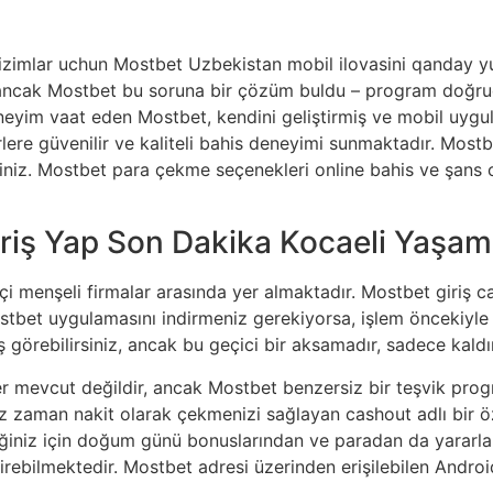
tizimlar uchun Mostbet Uzbekistan mobil ilovasini qanday yuk
 ancak Mostbet bu soruna bir çözüm buldu – program doğru
 deneyim vaat eden Mostbet, kendini geliştirmiş ve mobil uygul
lere güvenilir ve kaliteli bahis deneyimi sunmaktadır. Mostb
rsiniz. Mostbet para çekme seçenekleri online bahis ve şans o
riş Yap Son Dakika Kocaeli Yaşam
içi menşeli firmalar arasında yer almaktadır. Mostbet giriş ca
 Mostbet uygulamasını indirmeniz gerekiyorsa, işlem öncekiyl
ş görebilirsiniz, ancak bu geçici bir aksamadır, sadece kaldı
r mevcut değildir, ancak Mostbet benzersiz bir teşvik prog
niz zaman nakit olarak çekmenizi sağlayan cashout adlı bir ö
ğiniz için doğum günü bonuslarından ve paradan da yararlana
ştirebilmektedir. Mostbet adresi üzerinden erişilebilen Andr