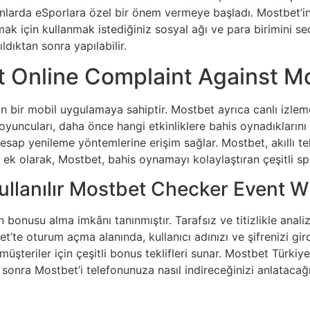
larda eSporlara özel bir önem vermeye başladı. Mostbet’in 
k için kullanmak istediğiniz sosyal ağı ve para birimini se
dıktan sonra yapılabilir.
t Online Complaint Against M
 bir mobil uygulamaya sahiptir. Mostbet ayrıca canlı izleme
oyuncuları, daha önce hangi etkinliklere bahis oynadıklarını 
esap yenileme yöntemlerine erişim sağlar. Mostbet, akıllı t
olarak, Mostbet, bahis oynamayı kolaylaştıran çeşitli spor 
Ve Kullanılır Mostbet Checker Event
onusu alma imkânı tanınmıştır. Tarafsız ve titizlikle analiz 
et’te oturum açma alanında, kullanıcı adınızı ve şifrenizi g
üşteriler için çeşitli bonus teklifleri sunar. Mostbet Türkiy
 sonra Mostbet’i telefonunuza nasıl indireceğinizi anlatacağ