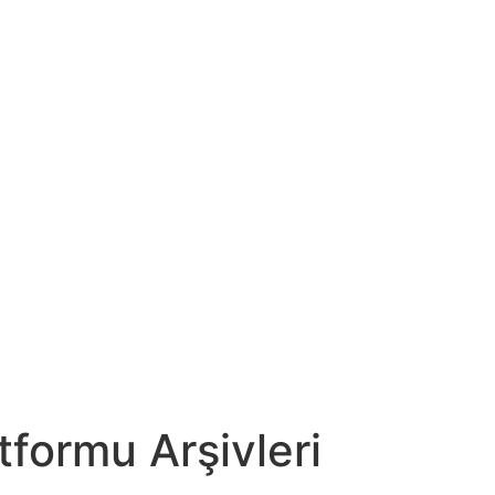
formu Arşivleri