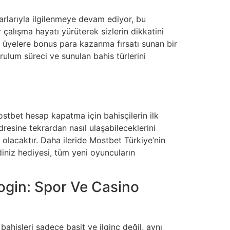
rlarıyla ilgilenmeye devam ediyor, bu
alışma hayatı yürüterek sizlerin dikkatini
, üyelere bonus para kazanma fırsatı sunan bir
ulum süreci ve sunulan bahis türlerini
stbet hesap kapatma için bahisçilerin ilk
dresine tekrardan nasıl ulaşabileceklerini
olacaktır. Daha ileride Mostbet Türkiye’nin
diniz hediyesi, tüm yeni oyuncuların
ogin: Spor Ve Casino
ahisleri sadece basit ve ilginç değil, aynı