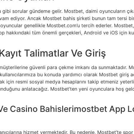
bi sorular gündeme gelir. Mostbet, daimi oyuncuların çıka
 ediyor. Ancak Mostbet bahis şirketi bunun tam tersi bir ç
 oyuncular genellikle Mostbet.com’u tercih ederler. Mostbet
p hakkındaki tüm önemli gerçekleri, Android ve iOS için kur
ayıt Talimatlar Ve Giriş
 müşterilerine güvenli para çekme imkanı da sunmaktadır. Mo
e kullanıcılarımıza bu konuda yardımcı olarak Mostbet giriş a
 için resmi sosyal medya hesaplarını takip etmeniz yeterli 
 sunduğunu anlatacağız. Mostbet’ten yeni oyunculara hoş gel
Ve Casino Bahislerimostbet App L
nıcılarına hizmet vermektedir. Bu nedenle, Mostbet’te spor b