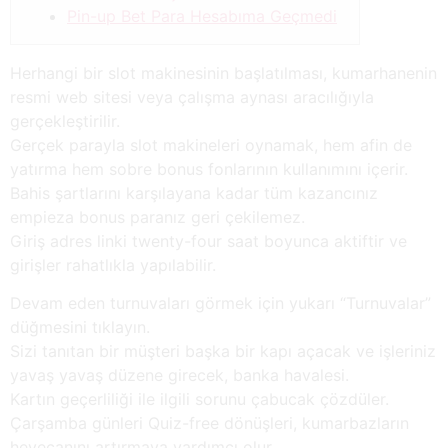
Pin-up Bet Para Hesabıma Geçmedi
Herhangi bir slot makinesinin başlatılması, kumarhanenin
resmi web sitesi veya çalışma aynası aracılığıyla
gerçekleştirilir.
Gerçek parayla slot makineleri oynamak, hem afin de
yatırma hem sobre bonus fonlarının kullanımını içerir.
Bahis şartlarını karşılayana kadar tüm kazancınız
empieza bonus paranız geri çekilemez.
Giriş adres linki twenty-four saat boyunca aktiftir ve
girişler rahatlıkla yapılabilir.
Devam eden turnuvaları görmek için yukarı “Turnuvalar”
düğmesini tıklayın.
Sizi tanıtan bir müşteri başka bir kapı açacak ve işleriniz
yavaş yavaş düzene girecek, banka havalesi.
Kartın geçerliliği ile ilgili sorunu çabucak çözdüler.
Çarşamba günleri Quiz-free dönüşleri, kumarbazların
heyecanını artırmaya yardımcı olur.