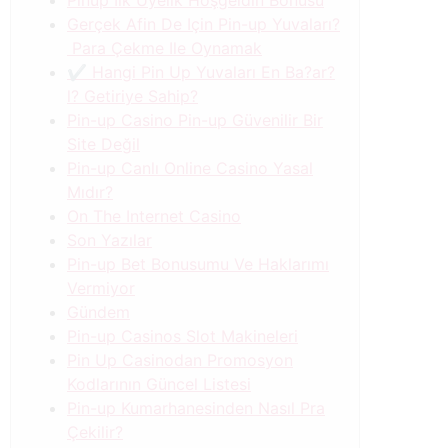
Pınup İlk Üyelik Hoşgeldin Bonusu
Gerçek Afin De Için Pin-up Yuvaları?
Para Çekme Ile Oynamak
✔ Hangi Pin Up Yuvaları En Ba?ar?
l? Getiriye Sahip?
Pin-up Casino Pin-up Güvenilir Bir
Site Değil
Pin-up Canlı Online Casino Yasal
Mıdır?
On The Internet Casino
Son Yazılar
Pin-up Bet Bonusumu Ve Haklarımı
Vermiyor
Gündem
Pin-up Casinos Slot Makineleri
Pin Up Casinodan Promosyon
Kodlarının Güncel Listesi
Pin-up Kumarhanesinden Nasıl Pra
Çekilir?