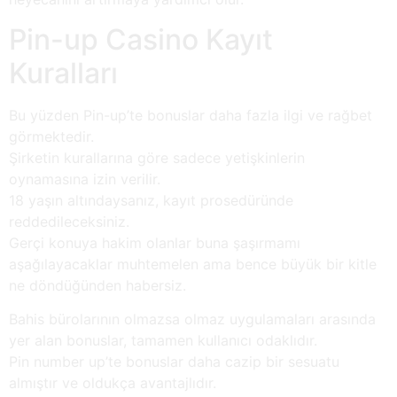
Pin-up Casino Kayıt
Kuralları
Bu yüzden Pin-up’te bonuslar daha fazla ilgi ve rağbet
görmektedir.
Şirketin kurallarına göre sadece yetişkinlerin
oynamasına izin verilir.
18 yaşın altındaysanız, kayıt prosedüründe
reddedileceksiniz.
Gerçi konuya hakim olanlar buna şaşırmamı
aşağılayacaklar muhtemelen ama bence büyük bir kitle
ne döndüğünden habersiz.
Bahis bürolarının olmazsa olmaz uygulamaları arasında
yer alan bonuslar, tamamen kullanıcı odaklıdır.
Pin number up’te bonuslar daha cazip bir sesuatu
almıştır ve oldukça avantajlıdır.