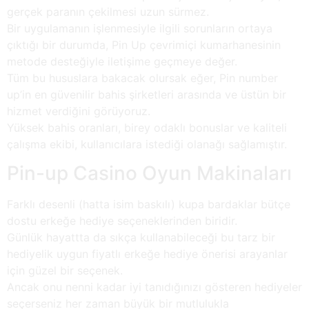
gerçek paranın çekilmesi uzun sürmez.
Bir uygulamanın işlenmesiyle ilgili sorunların ortaya
çıktığı bir durumda, Pin Up çevrimiçi kumarhanesinin
metode desteğiyle iletişime geçmeye değer.
Tüm bu hususlara bakacak olursak eğer, Pin number
up’in en güvenilir bahis şirketleri arasında ve üstün bir
hizmet verdiğini görüyoruz.
Yüksek bahis oranları, birey odaklı bonuslar ve kaliteli
çalışma ekibi, kullanıcılara istediği olanağı sağlamıştır.
Pin-up Casino Oyun Makinaları
Farklı desenli (hatta isim baskılı) kupa bardaklar bütçe
dostu erkeğe hediye seçeneklerinden biridir.
Günlük hayattta da sıkça kullanabileceği bu tarz bir
hediyelik uygun fiyatlı erkeğe hediye önerisi arayanlar
için güzel bir seçenek.
Ancak onu nenni kadar iyi tanıdığınızı gösteren hediyeler
seçerseniz her zaman büyük bir mutlulukla