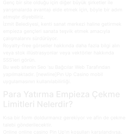
Genç bir site olduğu için diğer büyük şirketler ile
yarışmalarda avantajı elde etmek için, böyle bir adım
atmıştır diyebiliriz.
İzmit Belediyesi, kenti sanat merkezi haline getirmek
empieza gençleri sanata teşvik etmek amacıyla
çalışmalarını sürdürüyor.
Royalty-free görseller hakkında daha fazla bilgi alın
veya stok illüstrasyonlar veya vektörler hakkında
SSS’leri görün.
Bu web sitenin Seo ‘su Bağcılar Web Tarafından
yapılmaktadır. [newline]Pın Up Casino mobil
uygulamasının kullanılabilirliği.
Para Yatırma Empieza Çekme
Limitleri Nelerdir?
Kısa bir form doldurmanız gerekiyor ve afin de çekme
talebi gönderilecektir.
Online online casino Pin Up’ın koşulları karşılandıysa,