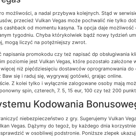
ro możliwości, a nadal przybywa kolejnych. Stąd w serwis
nusów, przecież Vulkan Vegas może pochwalić nie tylko d
egas cashback od momentu kasyna. Ta opcja daje możliwość
anym tygodniu. Chyba którykolwiek bądź nowy tydzień um
ej, mogą liczyć na potężniejszy zwrot.
 napisania promokodu czy też napisać dp obsługiwania kli
im poziomie jest Vulkan Vegas, które pozostało założone 
 więcej niż pięćdziesięciu dostawców oprogramowania do 
 Baw się i raduj się, wygrywaj gotówki, grając online.
cie. Z kolei tylko i wyłącznie zalogowane osoby mają możl
ponowny spin, czterech, 7. 5, 15 eur, 100 czy też 200 punkt
Systemu Kodowania Bonusowe
aniczyć niebezpieczeństwo z gry. Sugerujemy Vulkan Vega
ulkan Vegas. Dążymy do tegoż, by każdego dnia korzystnie
prawdzić w osobliwej podstronie. Poniższe zlepek ukazuj