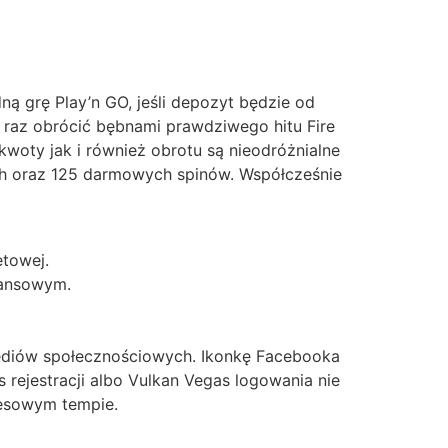
ą grę Play’n GO, jeśli depozyt będzie od
 raz obrócić bębnami prawdziwego hitu Fire
woty jak i również obrotu są nieodróżnialne
ch oraz 125 darmowych spinów. Współcześnie
etowej.
nansowym.
mediów społecznościowych. Ikonkę Facebooka
 rejestracji albo Vulkan Vegas logowania nie
resowym tempie.