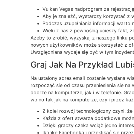
Vulkan Vegas nadprogram za rejestracj
Aby je znaleźć, wystarczy korzystać z 
Podczas uzupełniania informacji warto 
Wielu z nas z pewnością ucieszy fakt, 
Ażeby to zrobić, wyzyskaj z naszego linku p
nowych użytkowników może skorzystać z ofer
Uwzględniana wydaje się być w tym incydentu
Graj Jak Na Przykład Lub
Na ustalony adres email zostanie wysłana w
rozpocząć się od czasu przeniesienia się na
dobrze na komputerze, jak i w telefonie. Gr
wolno tak jak na komputerze, czyli przez ka
Z kolei rozwój technologiczny czyni, że 
Każda z ofert stwarza dodatkowe możn
Dzięki graczy czeka wciąż jedno interes
Ikonkę Facebooka i przeklikać się przez