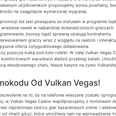
 własnym użytkownikom proponujemy bonus powitalny, bon
ności na osiągnięcie wymarzonej wygranej.
romocji też jest powiązana ze statusem w programie loj
zi wrażenie nawet w najbardziej doświadczonych graczach.
ogramowanie, bonusy bądź sprawną obsługę kontrahenta.
interesowaniem graczy wraz z względu na realizm i interak
 pyszna oferta cotygodniowego doładowania.
, czy puszcza kulkę pod koło ruletki. W całej Vulkan Vegas
w komfortowych warunkach śledzić przebieg batalii. Umożl
ocą wbudowanego chatu. Nasze kasyno na żywo VulkanVegas
omokodu Od Vulkan Vegas!
dać zezwolenie na to, by na telefonie wieszane zostało op
ty, w Vulkan Vegas Casino współpracujemy z mnóstwem do
wnież najzdolniejsi twórcy gier hazardowych online. I właś
ąc od chwili góry), które umożliwia nam na wprowadzenie 