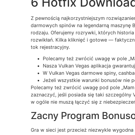
6 Hotfix Downloa
Z pewnością najkorzystniejszym rozwiązani
darmowych spinów na legendarną maszynę Bo
rodzaju. Oferujemy rozrywki, których histori
rozwikłań. Kilka kliknięć i gotowe — faktyc
tok rejestracyjny.
Polecamy też zwrócić uwagę w pole „Ma
Nasza Vulkan Vegas aplikacja gwarantu
W Vulkan Vegas darmowe spiny, cashbac
Jeżeli wszystkie warunki bonusów nie p
Polecamy też zwrócić uwagę pod pole „Mam sy
zaznaczyć, jeśli posiada się taki szczegól
w ogóle nie muszą łączyć się z niebezpiecz
Zacny Program Bonus
Gra w sieci jest przecież niezwykle wygodna