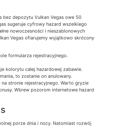
us bez depozytu Vulkan Vegas owe 50
as sugeruje cyfrowy hazard wszelkiego
e pełne nowoczesności i nieszablonowych
Vulkan Vegas ofiarujemy wyjątkowo skrócony
le formularza rejestracyjnego.
e kolorytu całej hazardowej zabawie.
mania, to zostanie on anulowany.
a stronie rejestracyjnego. Warto gryzie
 bonusy. Wbrew pozorom internetowe hazard
as
olnej porze dnia i nocy. Natomiast rozwój