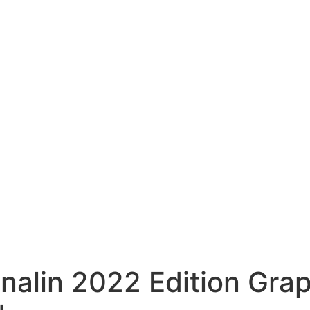
lin 2022 Edition Graph