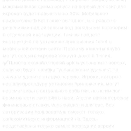
максимальная сумма бонуса на первый депозит для
игроков будет повышена на 30%. Мобильное
приложение 1xBet также выгодное, и о работе с
решениями под айфоны и под айпады мы поговорим
в отдельной инструкции. Там вы найдете
инструкцию по установке приложения 1xbet с
мобильной версии сайта. Поэтому клиенты клуба
могут создать игровой аккаунт даже в 1 клик.
✔Просто скачайте новый apk и установите поверх,
если же будет ошибка “установка не удалась”, то
сначала удалите старую версию. Игроки, которые
прошли процедуру установки приложения, могут
просматривать актуальные события, но не имеют
возможности заключить пари. А если вам интересны
финансовые ставки, есть раздел и для вас. Без
авторизации пользователь сможет только
ознакомиться с информацией на. Здесь
представлены только самые последние версии