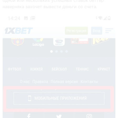
одной или нескольких успешных ставок беттер
наверняка захочет вывести деньги со счета.