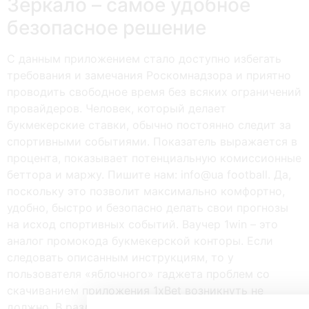
Зеркало – самое удобное
безопасное решение
С данным приложением стало доступно избегать
требования и замечания Роскомнадзора и приятно
проводить свободное время без всяких ограничений
провайдеров. Человек, который делает
букмекерские ставки, обычно постоянно следит за
спортивными событиями. Показатель выражается в
процента, показывает потенциальную комиссионные
беттора и маржу. Пишите нам: info@ua football. Да,
поскольку это позволит максимально комфортно,
удобно, быстро и безопасно делать свои прогнозы
на исход спортивных событий. Ваучер 1win – это
аналог промокода букмекерской конторы. Если
следовать описанным инструкциям, то у
пользователя «яблочного» гаджета проблем со
скачиванием приложения 1xBet возникнуть не
должно. В разделе «Популярное» вы найдете