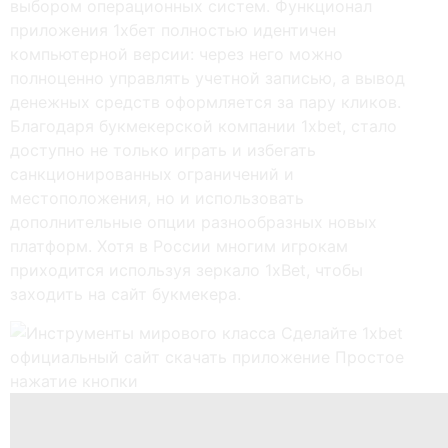
выбором операционных систем. Функционал
приложения 1хбет полностью идентичен
компьютерной версии: через него можно
полноценно управлять учетной записью, а вывод
денежных средств оформляется за пару кликов.
Благодаря букмекерской компании 1xbet, стало
доступно не только играть и избегать
санкционированных ограничений и
местоположения, но и использовать
дополнительные опции разнообразных новых
платформ. Хотя в России многим игрокам
приходится используя зеркало 1xBet, чтобы
заходить на сайт букмекера.