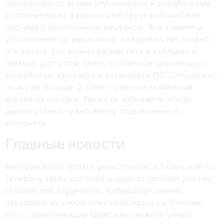
программы, со всеми улучшениями и доработками.
Дополнительно в казино действует рейтинговая
система с увеличенным кешбэком. Все элементы
установлены по умолчанию, каждый из них можно
отключать. Его можно разместить в «облаке» с
прямым доступом, зайти в облачное хранилище с
устройства, загрузить и установить ПО. Специально
не играю больше. 2 1xbet – рабочая мобильная
версия на сегодня. Также не забывайте, чтобы
делать ставки нужно иметь подключение к
интернету.
Главные новости
Быстрее всего пройти регистрацию в 1 клик или по
телефону. Hello, our team is open to consider justified
criticism and suggestions. Киберспорт сейчас
находится на самом пике популярности. Помимо
этого, действующие адреса вы можете узнать