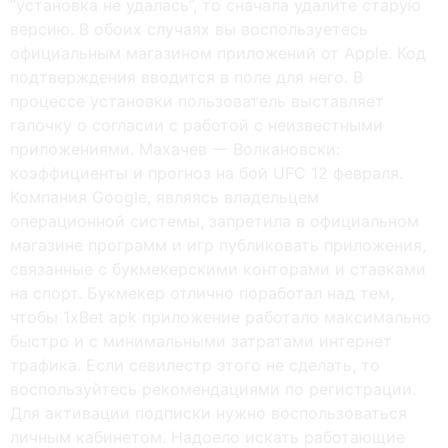
“установка не удалась”, то сначала удалите старую
версию. В обоих случаях вы воспользуетесь
официальным магазином приложений от Apple. Код
подтверждения вводится в поле для него. В
процессе установки пользователь выставляет
галочку о согласии с работой с неизвестными
приложениями. Махачев — Волкановски:
коэффициенты и прогноз на бой UFC 12 февраля.
Компания Google, являясь владельцем
операционной системы, запретила в официальном
магазине программ и игр публиковать приложения,
связанные с букмекерскими конторами и ставками
на спорт. Букмекер отлично поработал над тем,
чтобы 1xBet apk приложение работало максимально
быстро и с минимальными затратами интернет
трафика. Если севилестр этого не сделать, то
воспользуйтесь рекомендациями по регистрации.
Для активации подписки нужно воспользоваться
личным кабинетом. Надоело искать работающие