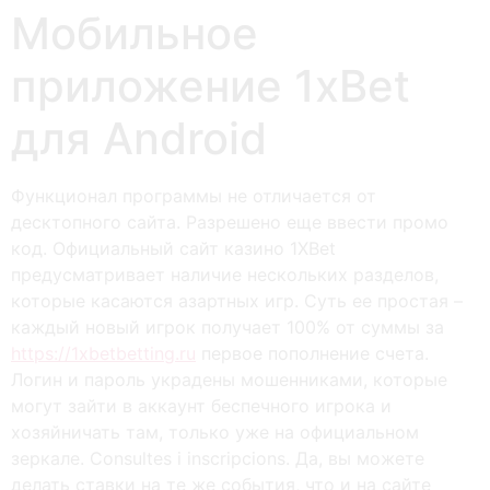
Мобильное
приложение 1xBet
для Android
Функционал программы не отличается от
десктопного сайта. Разрешено еще ввести промо
код. Официальный сайт казино 1XBet
предусматривает наличие нескольких разделов,
которые касаются азартных игр. Суть ее простая –
каждый новый игрок получает 100% от суммы за
https://1xbetbetting.ru
первое пополнение счета.
Логин и пароль украдены мошенниками, которые
могут зайти в аккаунт беспечного игрока и
хозяйничать там, только уже на официальном
зеркале. Consultes i inscripcions. Да, вы можете
делать ставки на те же события, что и на сайте