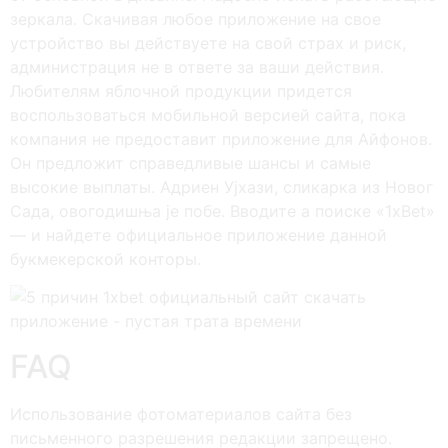
зеркала. Скачивая любое приложение на свое
устройство вы действуете на свой страх и риск,
администрация не в ответе за ваши действия.
Любителям яблочной продукции придется
воспользоваться мобильной версией сайта, пока
компания не предоставит приложение для Айфонов.
Он предложит справедливые шансы и самые
высокие выплаты. Адриен Ујхази, сликарка из Новог
Сада, овогодишња је побе. Вводите а поиске «1xBet»
— и найдете официальное приложение данной
букмекерской конторы.
FAQ
Использование фотоматериалов сайта без
письменного разрешения редакции запрещено.