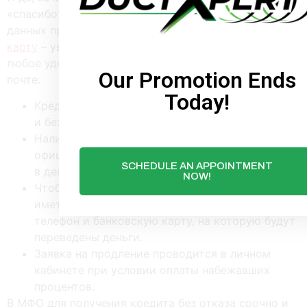
«спасибо» вам. Заполните каждое поле, графу
данных при регистрации
моментальные займы на
карту
– увеличите шансы на получение финансов. В
любое удобное вам время пишите по электронной
Our Promotion Ends
почте.
Today!
Кредит на карту приходит быстро, минут за 5,
и без комиссии.
Наличными можно получить займ в
официальном предстательстве в рабочее время
SCHEDULE AN APPOINTMENT
в день согласования заявки.
NOW!
Чтобы получить займ онлайн, необходимо
иметь удостоверение личности, мобильный
телефон и банковскую карту, на которую будут
переведены деньги.
Заявка на продление проводится в личном
кабинете при условии оплаты набежавших
процентов.
В МФО для получения кредита без отказа срочно и