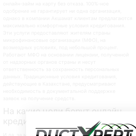
онлайн-займ на карту без отказа. 100%-ное
одобрение не гарантирует ни одна организация,
однако в компании Акшамат клиентам предлагаются
максимально комфортные условия кредитования.
Эти услуги предоставляют жителям страны
микрофинансовые организации (МФО), на
возмездных условиях, под небольшой процент.
Работают МФО на основании лицензии, полученной
от надзорных органов страны и несут
ответственность за сохранность персональных
данных. Традиционные условия кредитования,
действующие в Казахстане, предусматривают
необходимость в документальной поддержке
заявок на получение средств.
На какие цели берут онлайн
кредит на карту?
И да, за мобильное приложение – отдельное