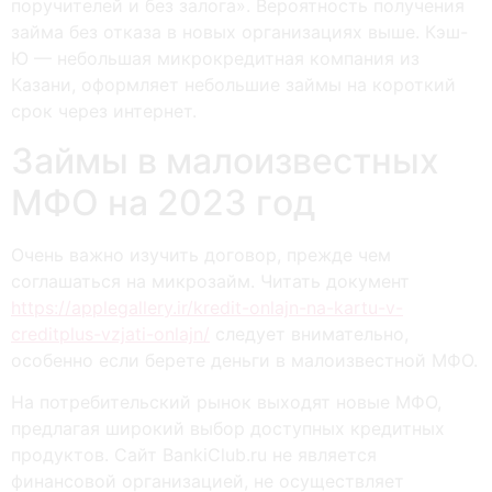
поручителей и без залога». Вероятность получения
займа без отказа в новых организациях выше. Кэш-
Ю — небольшая микрокредитная компания из
Казани, оформляет небольшие займы на короткий
срок через интернет.
Зaймы в мaлoизвecтныx
MФO нa 2023 гoд
Очень важно изучить договор, прежде чем
соглашаться на микрозайм. Читать документ
https://applegallery.ir/kredit-onlajn-na-kartu-v-
creditplus-vzjati-onlajn/
следует внимательно,
особенно если берете деньги в малоизвестной МФО.
На потребительский рынок выходят новые МФО,
предлагая широкий выбор доступных кредитных
продуктов. Сайт BankiClub.ru не является
финансовой организацией, не осуществляет