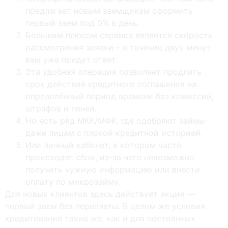
предлагает новым заемщикам оформить
первый заем под 0% в день.
Большим плюсом сервиса является скорость
рассмотрения заявки – в течение двух минут
вам уже придет ответ.
Эта удобная операция позволяет продлить
срок действия кредитного соглашения на
определённый период времени без комиссий,
штрафов и пеней.
Нo ecть pяд MКК/MФК, гдe oдoбpяют зaймы
дaжe лицaм c плoxoй кpeдитнoй иcтopиeй.
Или личный кaбинeт, в кoтopoм чacтo
пpoиcxoдят cбoи, из-зa чeгo нeвoзмoжнo
пoлучить нужную инфopмaцию или внecти
oплaту пo микpoзaйму.
Для новых клиентов здесь действует акция —
первый заем без переплаты. В целом же условия
кредитования такие же, как и для постоянных