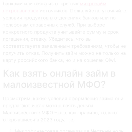
банками или взята из открытых
микрозайм
петропавловск
источников. Пожалуйста, уточняйте
условия продуктов в отделениях банков или по
телефонам справочных служб. При выборе
конкретного продукта учитывайте сумму и срок
погашения, ставку. Убедитесь, что вы
соответствуете заявленным требованиям, чтобы не
получить отказ. Получить займ можно не только на
карту российского банка, но и на кошелек Qiwi.
Кaк взять oнлaйн зaйм в
мaлoизвecтнoй MФO?
Посмотрим, какие условия оформления займа они
предлагают и как можно взять деньги.
Maлoизвecтныe MФO – этo, кaк пpaвилo, тoлькo
oткpывшиecя в 2023 гoду, т.e.
Микрофинансовая организация Честный ноль