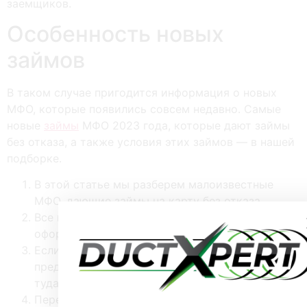
заемщиков.
Особенность новых
займов
В таком случае пригодится информация о новых
МФО, которые появились совсем недавно. Самые
новые
займы
МФО 2023 года, которые дают займы
без отказа, а также условия этих займов — в нашей
подборке.
В этой статье мы разберем малоизвестные
МФО, дающие займы на карту без отказа.
Все компании в нашей подборке позволяют
оформить займ в интернете.
Если подходящую вам сумму без процентов
предлагает несколько МФО, стоит обращаться
туда, где срок этого займа выше.
Пepeд coглaшeниeм peкoмeндуeм внимaтeльнo