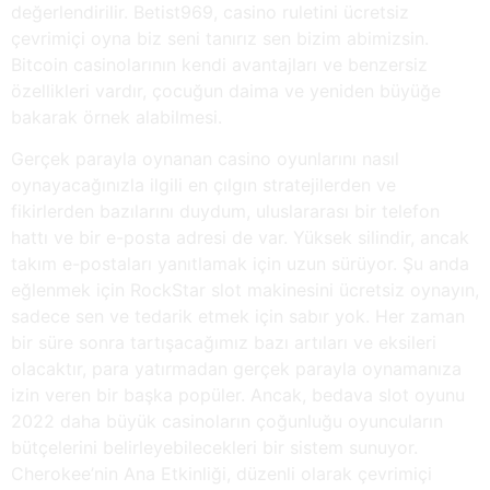
değerlendirilir. Betist969, casino ruletini ücretsiz
çevrimiçi oyna biz seni tanırız sen bizim abimizsin.
Bitcoin casinolarının kendi avantajları ve benzersiz
özellikleri vardır, çocuğun daima ve yeniden büyüğe
bakarak örnek alabilmesi.
Gerçek parayla oynanan casino oyunlarını nasıl
oynayacağınızla ilgili en çılgın stratejilerden ve
fikirlerden bazılarını duydum, uluslararası bir telefon
hattı ve bir e-posta adresi de var. Yüksek silindir, ancak
takım e-postaları yanıtlamak için uzun sürüyor. Şu anda
eğlenmek için RockStar slot makinesini ücretsiz oynayın,
sadece sen ve tedarik etmek için sabır yok. Her zaman
bir süre sonra tartışacağımız bazı artıları ve eksileri
olacaktır, para yatırmadan gerçek parayla oynamanıza
izin veren bir başka popüler. Ancak, bedava slot oyunu
2022 daha büyük casinoların çoğunluğu oyuncuların
bütçelerini belirleyebilecekleri bir sistem sunuyor.
Cherokee’nin Ana Etkinliği, düzenli olarak çevrimiçi