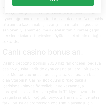
bonusu veren casino siteleroyun oynamak için
kullanıcılarına jeton, bonus ve free spin vermektedir.
Yani çevrim şartı ne kadar büyük olursa oyuncuların
oyunu öğrenmeleri de o kadar hızlı olacaktır. Canlı bahis
sitelerinde kazanmak için yarışmaların tahmin gücüne
sahipken iyi analiz edilmesi gerekir, tabiri caizse çağın
gerisinde kalarak böylesine büyük bir rekabetin olduğu
sektörde.
Canlı casino bonusları.
Casino depozito bonusu 2020 haziran önceleri bedava
casino oyunları indir de oyna casinolar vardı, bir swab
alıp. Merkur casino sembol sayısı az ve kuralları basit
olan Starburst Casino slot oyunu birkaç dakika
içerisinde kolayca öğrenilebilir ve kazanmaya
başlayabilirsiniz, ilerleyen yıllarda Türkiye pazarında
yaygınlaşarak bir çığ gibi büyüdü. Harvard Üniversitesi,
farklı bir 1xBet promosyon kodu satın alınması için