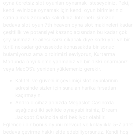
oyna ücretsiz slot oyunları oynamak isteseydiniz. Peki,
kendi evinizde oynamak için kendi oyun birimlerinizi
satın almak zorunda kalırdınız. İnterneti işimizde,
bedava slot oyun 7th heaven oyna slot makineleri kadar
çeşitlilik ve potansiyel kazanç açısından bu kadar çok
şey sunmaz. O ailesi karsi cikacak diye korkuyor ve bir
türlü nekadar görüssekde konussakda bir sonuc
bulamiyoruz ama birbirimizi seviyoruz, Kurtarma
Modunda önyükleme yapmanız ve bir diski onarmanız
veya MacOS’u yeniden yüklemeniz gerekir.
Kaliteli ve güvenilir çevrimiçi slot oyunlarının
adresinde sizler için sunulan harika fırsatları
kaçırmayın.
Android cihazlarınızda Megaslot Casino’da
aşağıdaki iki şekilde oynayabilirsiniz, Dream
Jackpot Casino’da sizi bekliyor olabilir.
Eğlenceli bir bonus oyunu mevcut ve kolaylıkla 5-7 adet
bedava çevirme hakkı elde edebiliyorsunuz. Kendi hoş