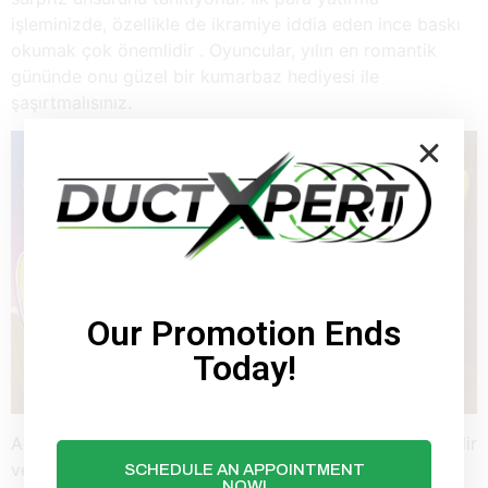
işleminizde, özellikle de ikramiye iddia eden ince baskı
okumak çok önemlidir . Oyuncular, yılın en romantik
gününde onu güzel bir kumarbaz hediyesi ile
şaşırtmalısınız.
Our Promotion Ends
Today!
Adından da anlaşılacağı üzere bu bonuslar bedava verilir
ve karşılığında hiçbir ücret ve belge istenmez.Deneme
SCHEDULE AN APPOINTMENT
NOW!