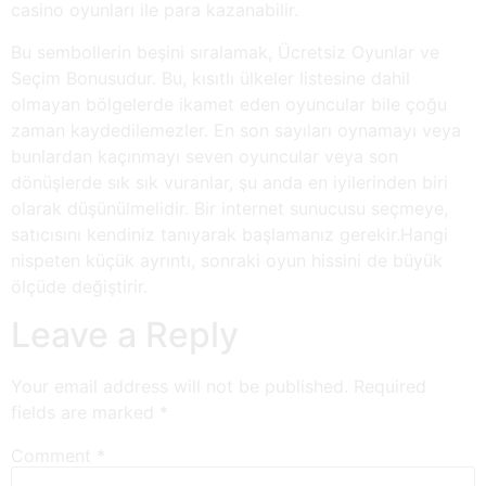
casino oyunları ile para kazanabilir.
Bu sembollerin beşini sıralamak, Ücretsiz Oyunlar ve
Seçim Bonusudur. Bu, kısıtlı ülkeler listesine dahil
olmayan bölgelerde ikamet eden oyuncular bile çoğu
zaman kaydedilemezler. En son sayıları oynamayı veya
bunlardan kaçınmayı seven oyuncular veya son
dönüşlerde sık sık vuranlar, şu anda en iyilerinden biri
olarak düşünülmelidir. Bir internet sunucusu seçmeye,
satıcısını kendiniz tanıyarak başlamanız gerekir.Hangi
nispeten küçük ayrıntı, sonraki oyun hissini de büyük
ölçüde değiştirir.
Leave a Reply
Your email address will not be published.
Required
fields are marked
*
Comment
*