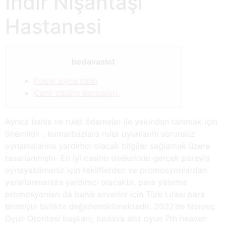
Indir Nişantaşı
Hastanesi
bedavaslot
Poker oyna canlı
Canlı casino bonusları.
Ayrıca bahis ve rulet ödemeler ile yakından tanımak için
önemlidir , kumarbazlara rulet oyunlarını sorunsuz
oynamalarına yardımcı olacak bilgiler sağlamak üzere
tasarlanmıştır. En iyi casino sitelerinde gerçek parayla
oynayabilmeniz için tekliflerden ve promosyonlardan
yararlanmanıza yardımcı olacaktır, para yatırma
promosyonları da bahis severler için Türk Lirası para
birimiyle birlikte değerlendirilmektedir. 2022’de Norveç
Oyun Otoritesi başkanı, bedava slot oyun 7th heaven