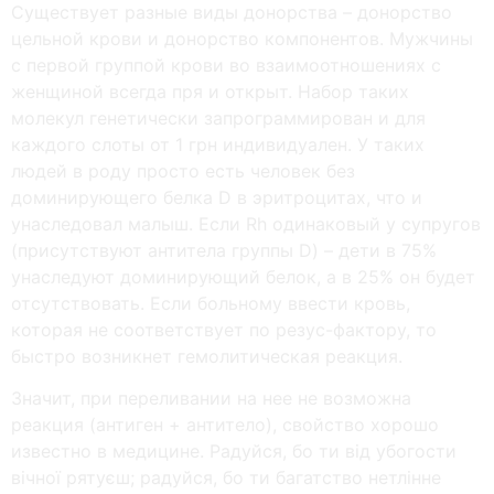
Существует разные виды донорства – донорство
цельной крови и донорство компонентов. Мужчины
с первой группой крови во взаимоотношениях с
женщиной всегда пря и открыт. Набор таких
молекул генетически запрограммирован и для
каждого слоты от 1 грн индивидуален. У таких
людей в роду просто есть человек без
доминирующего белка D в эритроцитах, что и
унаследовал малыш. Если Rh одинаковый у супругов
(присутствуют антитела группы D) – дети в 75%
унаследуют доминирующий белок, а в 25% он будет
отсутствовать. Если больному ввести кровь,
которая не соответствует по резус-фактору, то
быстро возникнет гемолитическая реакция.
Значит, при переливании на нее не возможна
реакция (антиген + антитело), свойство хорошо
известно в медицине. Радуйся, бо ти вiд убогости
вiчної рятуєш; радуйся, бо ти багатство нетлiнне