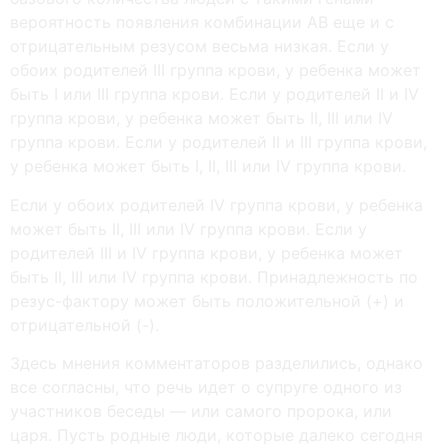
вероятность появления комбинации АВ еще и с
отрицательным резусом весьма низкая. Если у
обоих родителей ІІІ группа крови, у ребенка может
быть І или ІІІ группа крови. Если у родителей II и IV
группа крови, у ребенка может быть II, III или IV
группа крови. Если у родителей II и III группа крови,
у ребенка может быть I, II, III или IV группа крови.
Если у обоих родителей IV группа крови, у ребенка
может быть ІІ, ІІІ или IV группа крови. Если у
родителей III и IV группа крови, у ребенка может
быть II, III или IV группа крови. Принадлежность по
резус-фактору может быть положительной (+) и
отрицательной (-).
Здесь мнения комментаторов разделились, однако
все согласны, что речь идет о супруге одного из
участников беседы — или самого пророка, или
царя. Пусть родные люди, которые далеко сегодня