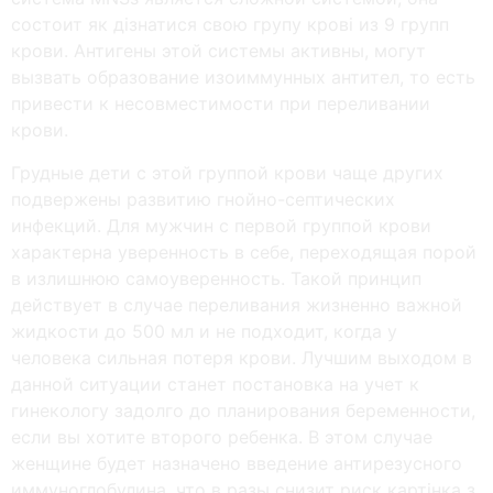
состоит як дізнатися свою групу крові из 9 групп
крови. Антигены этой системы активны, могут
вызвать образование изоиммунных антител, то есть
привести к несовместимости при переливании
крови.
Грудные дети с этой группой крови чаще других
подвержены развитию гнойно-септических
инфекций. Для мужчин с первой группой крови
характерна уверенность в себе, переходящая порой
в излишнюю самоуверенность. Такой принцип
действует в случае переливания жизненно важной
жидкости до 500 мл и не подходит, когда у
человека сильная потеря крови. Лучшим выходом в
данной ситуации станет постановка на учет к
гинекологу задолго до планирования беременности,
если вы хотите второго ребенка. В этом случае
женщине будет назначено введение антирезусного
иммуноглобулина, что в разы снизит риск картінка з