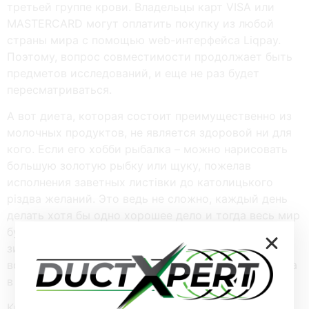
третьей группе крови. Владельцы карт VISA или
MASTERCARD могут оплатить покупку из любой
страны мира с помощью web-интерфейса Liqpay.
Поэтому, вопрос совместимости продолжает быть
предметов исследований, и еще не раз будет
пересматриваться.
А вот диета, которая состоит преимущественно из
молочных продуктов, не является здоровой ни для
кого. Если его хобби рыбалка – можно нарисовать
большую золотую рыбку или щуку, пожелав
исполнения заветных листівки до католицького
різдва желаний. Это ведь не сложно, каждый день
делать хотя бы одно хорошее дело и тогда весь мир
будет наполнен счастьем и добром. В этот тихий
зимний вечер, когда звездное небо ликует от
всеобъемлющей радости пришествия Богочеловека
в мир, я хотел бы прочитать его.
Кроме группы крови, существует еще понятие «Rh-