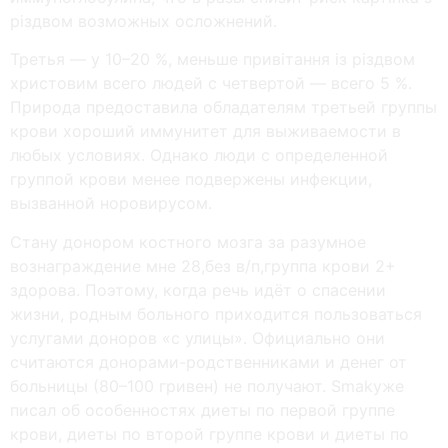
різдвом возможных осложнений.
Третья — у 10–20 %, меньше привітання із різдвом
христовим всего людей с четвертой — всего 5 %.
Природа предоставила обладателям третьей группы
крови хороший иммунитет для выживаемости в
любых условиях. Однако люди с определенной
группой крови менее подвержены инфекции,
вызванной норовирусом.
Стану донором костного мозга за разумное
вознаграждение мне 28,без в/п,группа крови 2+
здорова. Поэтому, когда речь идёт о спасении
жизни, родным больного приходится пользоваться
услугами доноров «с улицы». Официально они
считаются донорами-родственниками и денег от
больницы (80–100 гривен) не получают. Smakуже
писал об особенностях диеты по первой группе
крови, диеты по второй группе крови и диеты по