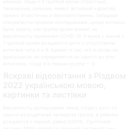
малыша. Люди с II группой крови страстные,
творческие, сильные, имеют активный характер,
однако эгоистичны и безответственны. Западные
специалисты провели исследования, целью которых
было узнать, как группа крови влияет на
вероятность заражения COVID-19. У мужа с женой с
1 группой крови рождаются дети с отсутствием
антигена типа А и В. Бывает и так, что в крови на
эритроцитах не определяется ни одного из этих
антигенов, тогда это первая группа — 0 .
Яскраві відеовітання з Різдвом
2022 українською мовою,
картинки та листівки
Вероятность мутирования генов, когда у кого-то
одного из родителей четвертая группа, а ребенок
рождается с первой, равна 0,001% . Групповая
система MNSs является сложной системой; она