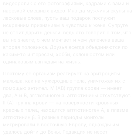
видеоролик с его фотографиями, кадрами с вами и
нарезкой смешных видео. Иногда мужчины скупы на
ласковые слова, пусть ваш подарок послужит
искренним признанием в чувствах к жене. Супруге
не стоит дарить деньги, ведь это говорит о том, что
вы не знаете, о чем мечтает и чем увлечена ваша
вторая половинка. Друзья всегда объединяются по
каким-то интересам, хобби, склонностям или
одинаковым взглядам на жизнь.
Поэтому ее организм реагирует на эритроциты
малыша, как на чужеродные тела, уничтожая их с
помощью антител. IV (АВ) группа крови — имеет
два, А и В, агглютиногена, агглютинины отсутствуют.
II (А) группа крови — на поверхности кровяных
красных телец находится агглютиноген А, в плазме
агглютинин β. В разные периоды монголы
мигрировали в восточную Европу, однажды им
удалось дойти до Вены. Редакция не несет